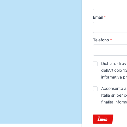
Email
*
Telefono
*
Privacy
*
Dichiaro di av
dell’Articolo
informativa p
Trattamento
Acconsento al
Dati
Italia srl per
finalità infor
Invia