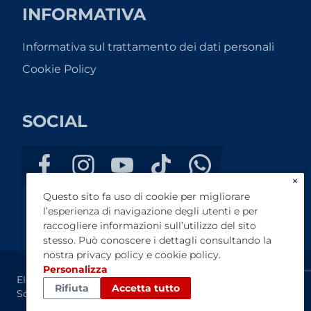
INFORMATIVA
Informativa sul trattamento dei dati personali
Cookie Policy
SOCIAL
×
Questo sito fa uso di cookie per migliorare
l’esperienza di navigazione degli utenti e per
raccogliere informazioni sull’utilizzo del sito
stesso. Può conoscere i dettagli consultando la
nostra
privacy policy
e
cookie policy
.
Personalizza
Elektrocar Service s.r.l. - P.I. 01933360974 - Capitale
Rifiuta
Accetta tutto
Sociale €20.000,00 - REA: PO-484641.