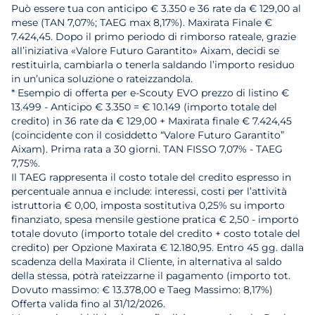
Può essere tua con anticipo € 3.350 e 36 rate da € 129,00 al
mese (TAN 7,07%; TAEG max 8,17%). Maxirata Finale €
7.424,45. Dopo il primo periodo di rimborso rateale, grazie
all’iniziativa «Valore Futuro Garantito» Aixam, decidi se
restituirla, cambiarla o tenerla saldando l’importo residuo
in un’unica soluzione o rateizzandola.
* Esempio di offerta per e-Scouty EVO prezzo di listino €
13.499 - Anticipo € 3.350 = € 10.149 (importo totale del
credito) in 36 rate da € 129,00 + Maxirata finale € 7.424,45
(coincidente con il cosiddetto “Valore Futuro Garantito”
Aixam). Prima rata a 30 giorni. TAN FISSO 7,07% - TAEG
7,75%.
Il TAEG rappresenta il costo totale del credito espresso in
percentuale annua e include: interessi, costi per l’attività
istruttoria € 0,00, imposta sostitutiva 0,25% su importo
finanziato, spesa mensile gestione pratica € 2,50 - importo
totale dovuto (importo totale del credito + costo totale del
credito) per Opzione Maxirata € 12.180,95. Entro 45 gg. dalla
scadenza della Maxirata il Cliente, in alternativa al saldo
della stessa, potrà rateizzarne il pagamento (importo tot.
Dovuto massimo: € 13.378,00 e Taeg Massimo: 8,17%)
Offerta valida fino al 31/12/2026.